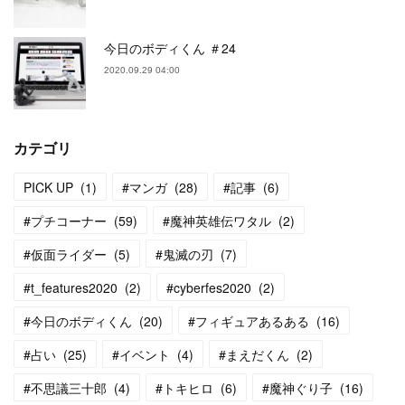
今日のボディくん ＃24
2020.09.29 04:00
カテゴリ
PICK UP
(
1
)
#マンガ
(
28
)
#記事
(
6
)
#プチコーナー
(
59
)
#魔神英雄伝ワタル
(
2
)
#仮面ライダー
(
5
)
#鬼滅の刃
(
7
)
#t_features2020
(
2
)
#cyberfes2020
(
2
)
#今日のボディくん
(
20
)
#フィギュアあるある
(
16
)
#占い
(
25
)
#イベント
(
4
)
#まえだくん
(
2
)
#不思議三十郎
(
4
)
#トキヒロ
(
6
)
#魔神ぐり子
(
16
)