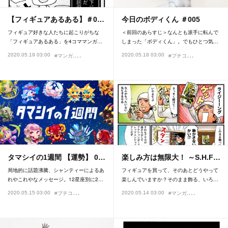
【フィギュアあるある】＃0…
今日のボディくん ＃005
フィギュア好きな人たちに起こりがちな
＜前回のあらすじ＞なんとも派手に転んで
「フィギュアあるある」を4コママンガ…
しまった「ボディくん」。でもひとつ気…
#
プチコーナー
2020.05.19 03:00
2020.05.18 03:00
#マンガ
#プチコーナー
#フィギュアあるある
#魔神ぐり子
#今日の
タマシイの1週間 【運勢】 0…
楽しみ方は無限大！ ～S.H.F…
局地的に話題沸騰、シャンティーによるあ
フィギュアを買って、そのあとどうやって
れやこれやなメッセージ。12星座別に2…
楽しんでいますか？そのまま飾る、いろ…
#
プチコーナー
2020.05.15 03:00
2020.05.14 03:00
#占い
#うめだまりこ
#マンガ
#仮面ライダー