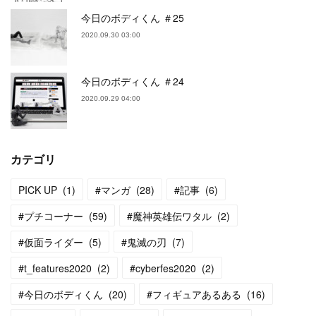
今日のボディくん ＃25
2020.09.30 03:00
今日のボディくん ＃24
2020.09.29 04:00
カテゴリ
PICK UP
(
1
)
#マンガ
(
28
)
#記事
(
6
)
#プチコーナー
(
59
)
#魔神英雄伝ワタル
(
2
)
#仮面ライダー
(
5
)
#鬼滅の刃
(
7
)
#t_features2020
(
2
)
#cyberfes2020
(
2
)
#今日のボディくん
(
20
)
#フィギュアあるある
(
16
)