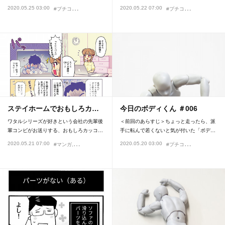
#
プチコーナー
#
プチコーナー
2020.05.25 03:00
2020.05.22 07:00
#今日のボディくん
#占い
#
ステイホームでおもしろカ…
今日のボディくん ＃006
ワタルシリーズが好きという会社の先輩後
＜前回のあらすじ＞ちょっと走ったら、派
輩コンビがお送りする、おもしろカッコ…
手に転んで若くないと気が付いた「ボデ…
#
プチコーナー
2020.05.21 07:00
2020.05.20 03:00
#マンガ
#魔神英雄伝ワタル
#まえだくん
#今日の