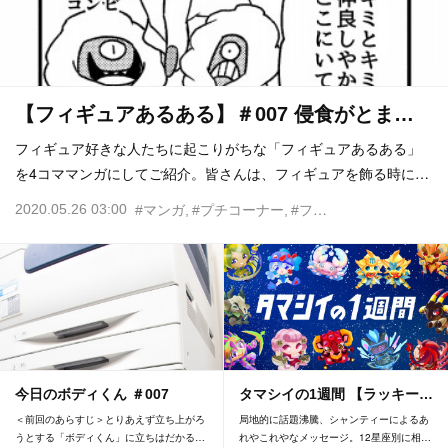
【フィギュアあるある】＃007 侵食がとま…
フィギュア好きな人たちに起こりがちな「フィギュアあるある」
を4コママンガにしてご紹介。皆さんは、フィギュアを飾る時に…
2020.05.26 03:00
#マンガ
#プチコーナー
#フィギュアあるある
#
今日のボディくん ＃007
タマシイの1週間 【ラッキー…
＜前回のあらすじ＞とりあえず立ち上がろ
局地的に話題沸騰、シャンティーによるあ
うとする「ボディくん」に立ちはだかる…
れやこれやなメッセージ。12星座別に相…