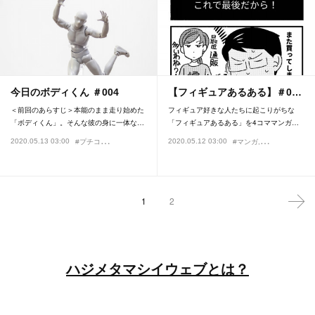
今日のボディくん ＃004
【フィギュアあるある】＃0…
＜前回のあらすじ＞本能のまま走り始めた
フィギュア好きな人たちに起こりがちな
「ボディくん」。そんな彼の身に一体な…
「フィギュアあるある」を4コママンガ…
#
プチコーナー
2020.05.13 03:00
2020.05.12 03:00
#今日のボディくん
#マンガ
#フィギュアあ
1
2
ハジメタマシイウェブとは？