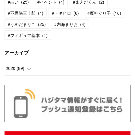
#占い
(
25
)
#イベント
(
4
)
#まえだくん
(
2
)
#不思議三十郎
(
4
)
#トキヒロ
(
6
)
#魔神ぐり子
(
16
)
#うめだまりこ
(
25
)
#内海まりお
(
4
)
#フィギュア基本
(
1
)
アーカイブ
2020
(
89
)
(
13
)
(
10
)
(
13
)
(
18
)