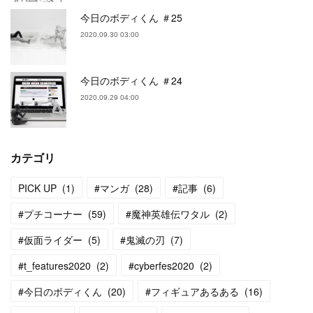
今日のボディくん ＃25
2020.09.30 03:00
今日のボディくん ＃24
2020.09.29 04:00
カテゴリ
PICK UP
(
1
)
#マンガ
(
28
)
#記事
(
6
)
#プチコーナー
(
59
)
#魔神英雄伝ワタル
(
2
)
#仮面ライダー
(
5
)
#鬼滅の刃
(
7
)
#t_features2020
(
2
)
#cyberfes2020
(
2
)
#今日のボディくん
(
20
)
#フィギュアあるある
(
16
)