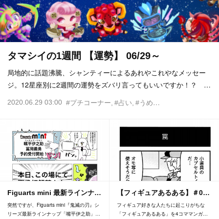
タマシイの1週間 【運勢】 06/29～
局地的に話題沸騰、シャンティーによるあれやこれやなメッセー
ジ。12星座別に2週間の運勢をズバリ言ってもいいですか！？ …
2020.06.29 03:00
#プチコーナー
#占い
#うめだまりこ
Figuarts mini 最新ラインナ…
【フィギュアあるある】＃0…
突然ですが、Figuarts mini『鬼滅の刃』シ
フィギュア好きな人たちに起こりがちな
リーズ最新ラインナップ「嘴平伊之助」…
「フィギュアあるある」を4コママンガ…