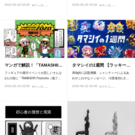
2020.06.26 03:05
2020.06.25 03:00
#マンガ
#鬼滅の刃
#トキヒロ
#マンガ
#プチコーナー
マンガで解説！「TAMASHII…
タマシイの1週間 【ラッキー…
フィギュアの展示イベントが恋しいそんな
局地的に話題沸騰、シャンティーによるあ
2人の前に「TAMASHII Features（魂フ…
れやこれやなメッセージ。12星座別に2…
#
プチコーナー
2020.06.24 03:00
2020.06.22 03:00
#マンガ
#t_features2020
#イベント
#内海まりお
#占い
#