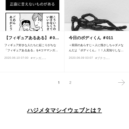
【フィギュアあるある】＃0…
今日のボディくん ＃011
フィギュア好きな人たちに起こりがちな
＜前回のあらすじ＞人に指さしちゃダメな
「フィギュアあるある」を4コママンガ…
んだよ「ボディくん」！！人見知りしな…
#
プチコーナー
2020.06.10 07:00
2020.06.09 03:07
#マンガ
#プチコーナー
#フィギュアあるある
#魔神ぐり子
#今日の
1
2
ハジメタマシイウェブとは？