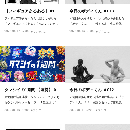
【フィギュアあるある】＃0…
今日のボディくん ＃013
フィギュア好きな人たちに起こりがちな
＜前回のあらすじ＞ついに何かを発見した
「フィギュアあるある」を4コママンガ…
「ボディくん」！！考えるより先に身体…
#
プチコーナー
2020.06.17 07:00
2020.06.16 03:00
#マンガ
#プチコーナー
#フィギュアあるある
#魔神ぐり子
#今日の
タマシイの1週間 【運勢】 0…
今日のボディくん ＃012
局地的に話題沸騰、シャンティーによるあ
＜前回のあらすじ＞謎の男に出会った「ボ
れやこれやなメッセージ。12星座別に2…
ディくん」！！一旦話を合わせて空気読…
#
プチコーナー
#
プチコーナー
2020.06.15 03:00
2020.06.11 03:00
#占い
#うめだまりこ
#今日の