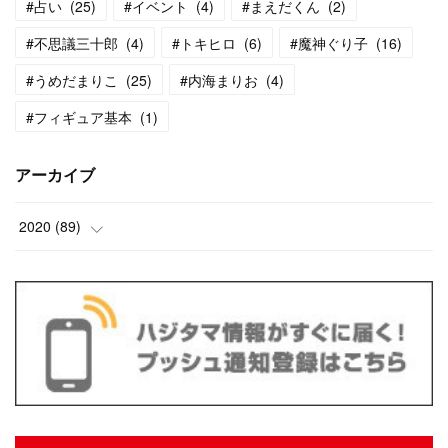
#占い
(
25
)
#イベント
(
4
)
#まえだくん
(
2
)
#不思議三十郎
(
4
)
#トキヒロ
(
6
)
#魔神ぐり子
(
16
)
#うめだまりこ
(
25
)
#内海まりお
(
4
)
#フィギュア基本
(
1
)
アーカイブ
2020
(
89
)
(
13
)
(
10
)
(
13
)
(
18
)