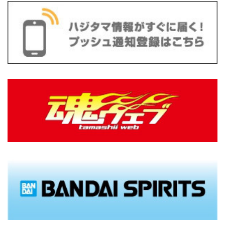
(
10
)
(
13
)
(
18
)
(
16
)
(
10
)
(
9
)