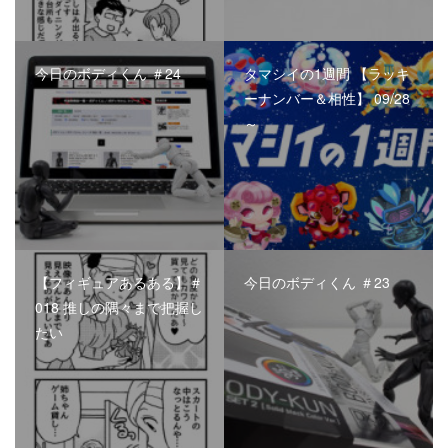
今日のボディくん ＃24
タマシイの1週間 【ラッキ
ーナンバー＆相性】 09/28
～
【フィギュアあるある】＃
今日のボディくん ＃23
018 推しの隅々まで把握し
たい