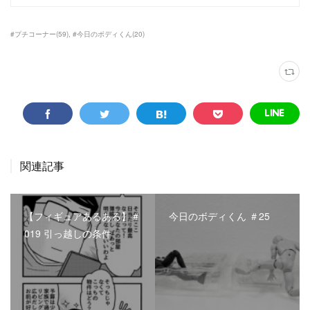
#プチコーナー
(
59
)
#今日のボディくん
(
20
)
関連記事
【フィギュアあるある】＃
今日のボディくん ＃25
019 引っ越しの条件