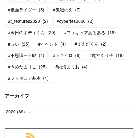
#仮面ライダー
(
5
)
#鬼滅の刃
(
7
)
#t_features2020
(
2
)
#cyberfes2020
(
2
)
#今日のボディくん
(
20
)
#フィギュアあるある
(
16
)
#占い
(
25
)
#イベント
(
4
)
#まえだくん
(
2
)
#不思議三十郎
(
4
)
#トキヒロ
(
6
)
#魔神ぐり子
(
16
)
#うめだまりこ
(
25
)
#内海まりお
(
4
)
#フィギュア基本
(
1
)
アーカイブ
2020
(
89
)
(
13
)