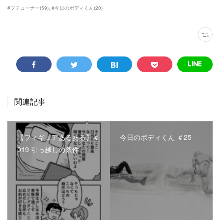
#プチコーナー
(
59
)
#今日のボディくん
(
20
)
関連記事
【フィギュアあるある】＃
今日のボディくん ＃25
019 引っ越しの条件