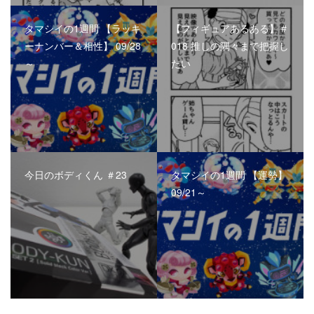
タマシイの1週間 【ラッキ
【フィギュアあるある】＃
ーナンバー＆相性】 09/28
018 推しの隅々まで把握し
～
たい
今日のボディくん ＃23
タマシイの1週間 【運勢】
09/21～