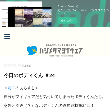
Ameba Owndで
あなただけのホームページやブログをつ
くろう
今すぐ試す
2020.09.29 04:00
今日のボディくん ＃24
＜
前回
のあらすじ＞
自分がフィギュアだと気付いてしまったボディくんたち。
意外と冷静（？）なボディくんの終局連載第24回！