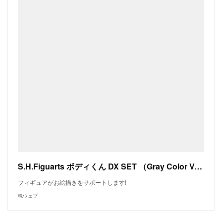
S.H.Figuarts ボディくん DX SET （Gray Color Ver.） | 魂ウェブ
フィギュアがお絵描きをサポートします!
魂ウェブ