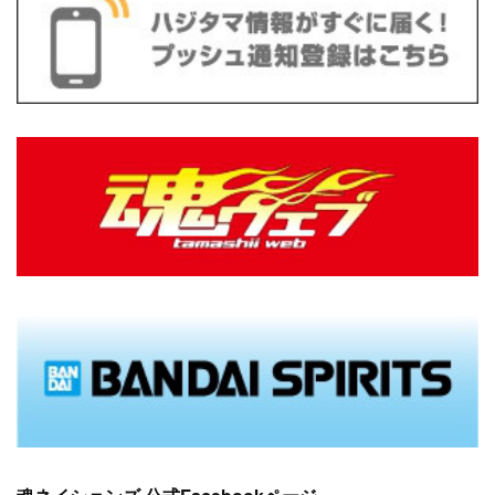
(
10
)
(
13
)
(
18
)
(
16
)
(
10
)
(
9
)